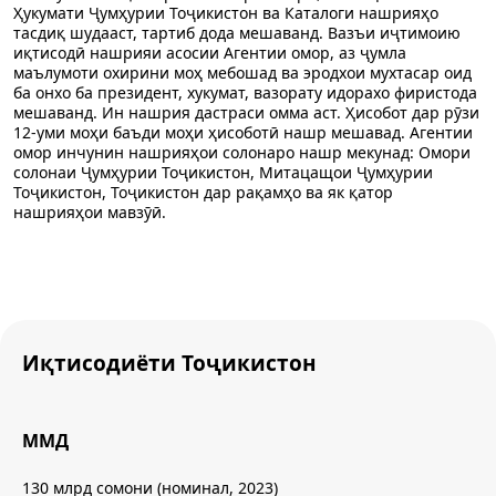
Ҳукумати Ҷумҳурии Тоҷикистон ва Каталоги нашрияҳо
тасдиқ шудааст, тартиб дода мешаванд. Вазъи иҷтимоию
иқтисодӣ нашрияи асосии Агентии омор, аз ҷумла
маълумоти охирини моҳ мебошад ва эродхои мухтасар оид
ба онхо ба президент, хукумат, вазорату идорахо фиристода
мешаванд. Ин нашрия дастраси омма аст. Ҳисобот дар рӯзи
12-уми моҳи баъди моҳи ҳисоботӣ нашр мешавад. Агентии
омор инчунин нашрияҳои солонаро нашр мекунад: Омори
солонаи Ҷумҳурии Тоҷикистон, Митацащои Ҷумҳурии
Тоҷикистон, Тоҷикистон дар рақамҳо ва як қатор
нашрияҳои мавзӯӣ.
Иқтисодиёти Тоҷикистон
ММД
130 млрд сомони (номинал, 2023)