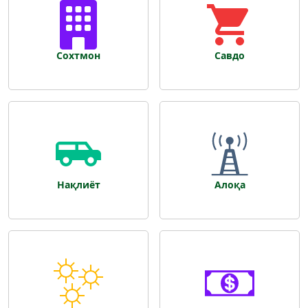
Сохтмон
Савдо
Нақлиёт
Алоқа