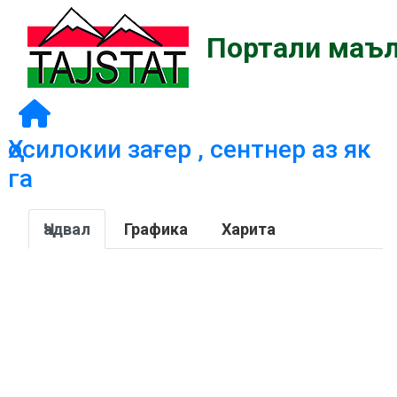
Портали маъл
Ҳосилокии зағер , сентнер аз як
га
Ҷадвал
Графика
Харита