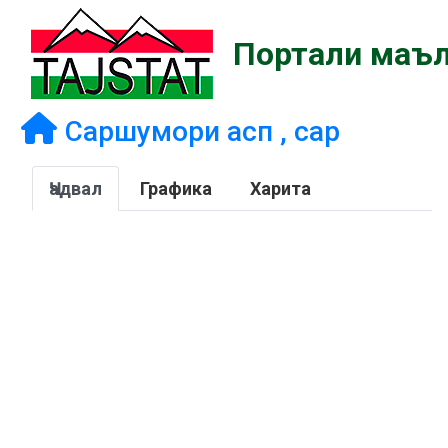
Портали маъл
Саршумори асп , сар
Ҷадвал
Графика
Харита