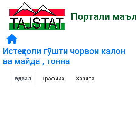
Портали маъл
Истеҳсоли гӯшти чорвои калон
ва майда , тонна
Ҷадвал
Графика
Харита