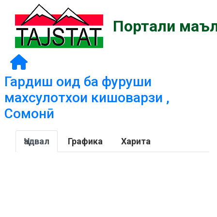
Портали маъл
Гардиш оид ба фуруши
махсулотхои кишоварзи ,
Сомонӣ
Ҷадвал
Графика
Харита