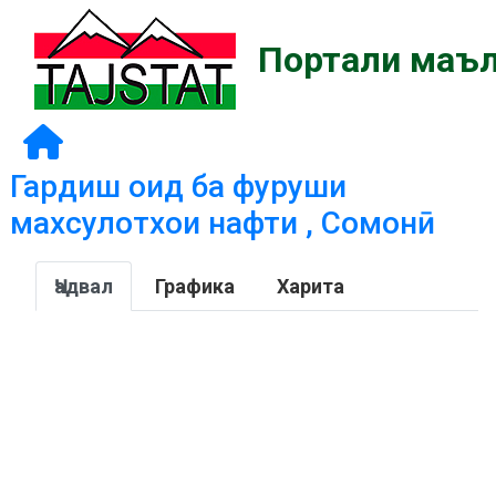
Портали маъл
Гардиш оид ба фуруши
махсулотхои нафти , Сомонӣ
Ҷадвал
Графика
Харита