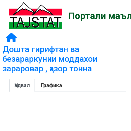
Портали маъл
Дошта гирифтан ва
безараркунии моддахои
зараровар , ҳазор тонна
Ҷадвал
Графика