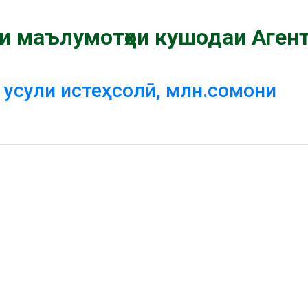
и маълумотҳои кушодаи Агент
 усули истеҳсолӣ, млн.сомони