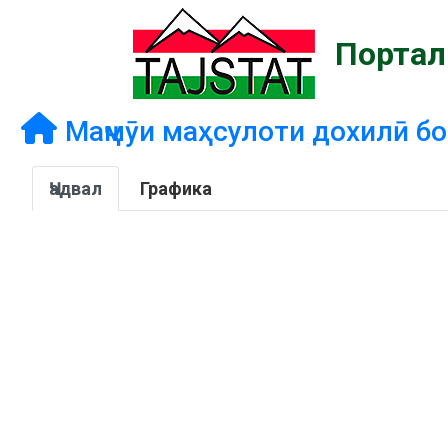
Портал
Маҷмӯи маҳсулоти дохилӣ бо
Ҷадвал
Графика