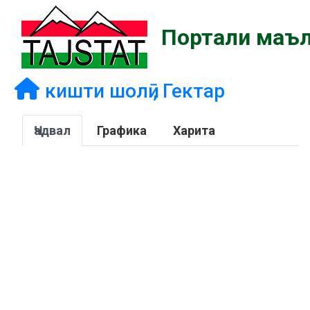
Портали маъл
кишти шолӣ , Гектар
Ҷадвал
Графика
Харита