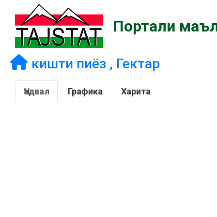
Портали маъл
кишти пиёз , Гектар
Ҷадвал
Графика
Харита