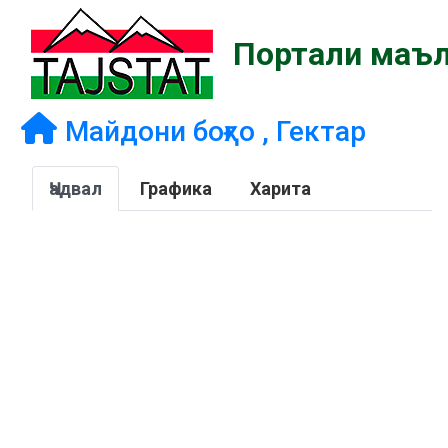
Портали маъл
Майдони боғҳо , Гектар
Ҷадвал
Графика
Харита