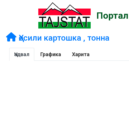
Портал
Ҳосили картошка , тонна
Ҷадвал
Графика
Харита