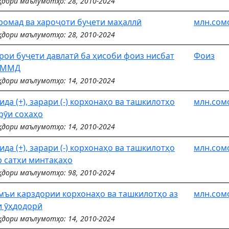
дори маълумотҳо: 28, 2010-2024
ромад ва хароҷоти буҷети маҳаллӣ
млн.сом
дори маълумотҳо: 28, 2010-2024
рои буҷети давлатӣ ба ҳисоби фоиз нисбат
Фоиз
 ММД
дори маълумотҳо: 14, 2010-2024
ида (+), зарари (-) корхонаҳо ва ташкилотҳо
млн.сом
 рӯи соҳаҳо
дори маълумотҳо: 14, 2010-2024
ида (+), зарари (-) корхонаҳо ва ташкилотҳо
млн.сом
р сатҳи минтақаҳо
дори маълумотҳо: 98, 2010-2024
мъи қарздории корхонаҳо ва ташкилотҳо аз
млн.сом
и ӯҳдодорӣ
дори маълумотҳо: 14, 2010-2024