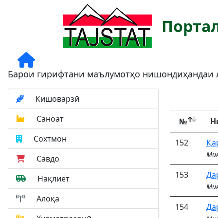
Порта
Барои гирифтани маълумотҳо нишондиҳандаи л
Кишоварзӣ
Саноат
№
Н
Сохтмон
152
Қа
Миқ
Савдо
153
Да
Нақлиёт
Миқ
Алоқа
154
Да