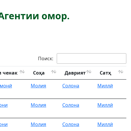
Агентии омор.
Поиск:
 ченак
Соҳа
Даврият
Сатҳ
омонӣ
Молия
Солона
Миллӣ
они
Молия
Солона
Миллӣ
они
Молия
Солона
Миллӣ