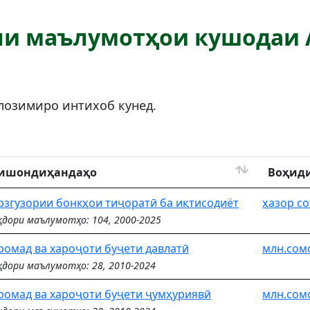
ли маълумотҳои кушодаи 
озимиро интихоб кунед.
ишондиҳандаҳо
Воҳиди
рзгузории бонкҳои тиҷоратӣ ба иқтисодиёт
ҳазор с
дори маълумотҳо: 104, 2000-2025
ромад ва хароҷоти буҷети давлатӣ
млн.сом
дори маълумотҳо: 28, 2010-2024
ромад ва хароҷоти буҷети ҷумҳуриявӣ
млн.сом