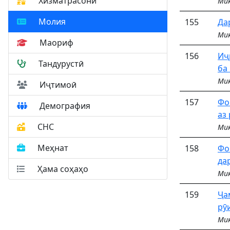
Хизматрасонӣ
Миқ
Молия
155
Да
Миқ
Маориф
156
Иҷ
Тандурустӣ
ба
Миқ
Иҷтимоӣ
157
Фо
Демография
аз
СНС
Миқ
Меҳнат
158
Фо
да
Ҳама соҳаҳо
Миқ
159
Ҷа
рӯ
Миқ