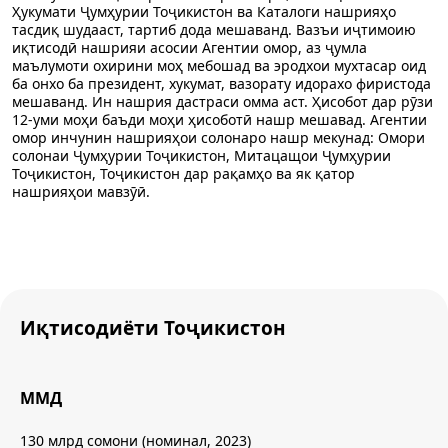
Ҳукумати Ҷумҳурии Тоҷикистон ва Каталоги нашрияҳо
тасдиқ шудааст, тартиб дода мешаванд. Вазъи иҷтимоию
иқтисодӣ нашрияи асосии Агентии омор, аз ҷумла
маълумоти охирини моҳ мебошад ва эродхои мухтасар оид
ба онхо ба президент, хукумат, вазорату идорахо фиристода
мешаванд. Ин нашрия дастраси омма аст. Ҳисобот дар рӯзи
12-уми моҳи баъди моҳи ҳисоботӣ нашр мешавад. Агентии
омор инчунин нашрияҳои солонаро нашр мекунад: Омори
солонаи Ҷумҳурии Тоҷикистон, Митацащои Ҷумҳурии
Тоҷикистон, Тоҷикистон дар рақамҳо ва як қатор
нашрияҳои мавзӯӣ.
Иқтисодиёти Тоҷикистон
ММД
130 млрд сомони (номинал, 2023)