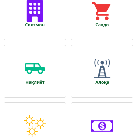
Сохтмон
Савдо
Нақлиёт
Алоқа