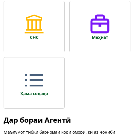
СНС
Меҳнат
Ҳама соҳаҳо
Дар бораи Агентӣ
Маълумот тибқи барномаи кори оморӣ, ки аз ҷониби